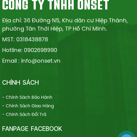
CÔNG TY TNHH ONSET
qua. Bài viết dưới
trì và sửa chữa.
đây sẽ hướng
Vậy, tại sao máy
dẫn bạn cách
gia nhiệt lại quan
Địa chỉ: 36 Đường N5, Khu dân cư Hiệp Thành,
kiểm tra chất
trọng và lý do
phường Tân Thới Hiệp, TP Hồ Chí Minh.
lượng máy gia
bạn nên sử dụng
nhiệt một cách
nó trong các quy
MST: 0318438878
chi tiết và chính
trình công
Hotline: 0902698990
xác.
nghiệp? Cùng
Siêu Thị Máy Gia
Email : info@onset.vn
Nhiệt tìm hiểu
trong bài viết
này.
CHÍNH SÁCH
- Chính Sách Bảo Hành
- Chính Sách Giao Hàng
- Chính Sách Đổi Trả
FANPAGE FACEBOOK