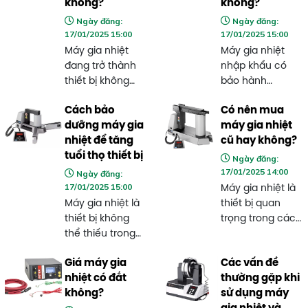
không?
không?
Ngày đăng:
Ngày đăng:
17/01/2025 15:00
17/01/2025 15:00
Máy gia nhiệt
Máy gia nhiệt
đang trở thành
nhập khẩu có
thiết bị không
bảo hành
thể thiếu trong
không? Đây là
Cách bảo
Có nên mua
nhiều ngành
thắc mắc chung
dưỡng máy gia
máy gia nhiệt
công nghiệp
của nhiều khách
nhiệt để tăng
cũ hay không?
hiện đại. Tuy
hàng khi chọn
tuổi thọ thiết bị
nhiên, nhiều
mua thiết bị
Ngày đăng:
17/01/2025 14:00
người đặt câu
công nghiệp
Ngày đăng:
17/01/2025 15:00
hỏi: Máy gia
hiện đại. Tại Siêu
Máy gia nhiệt là
nhiệt có ảnh
Thị Máy Gia
Máy gia nhiệt là
thiết bị quan
hưởng đến môi
Nhiệt, chúng tôi
thiết bị không
trọng trong các
trường không?
không chỉ cung
thể thiếu trong
ngành công
Trong bài viết
cấp máy gia
nhiều ngành
nghiệp như cơ
này, Siêu Thị Máy
Giá máy gia
nhiệt nhập khẩu
Các vấn đề
công nghiệp
khí, lắp ráp và
Gia Nhiệt sẽ
nhiệt có đắt
chính hãng mà
thường gặp khi
hiện đại. Để đảm
bảo trì vòng bi.
cùng bạn phân
không?
còn mang đến
sử dụng máy
bảo máy hoạt
Tuy nhiên, khi