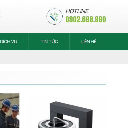
HOTLINE
0902.698.990
DỊCH VỤ
TIN TỨC
LIÊN HỆ