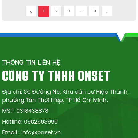
1
2
3
...
10
THÔNG TIN LIÊN HỆ
CÔNG TY TNHH ONSET
Địa chỉ: 36 Đường N5, Khu dân cư Hiệp Thành,
phường Tân Thới Hiệp, TP Hồ Chí Minh.
MST: 0318438878
Hotline: 0902698990
Email : info@onset.vn