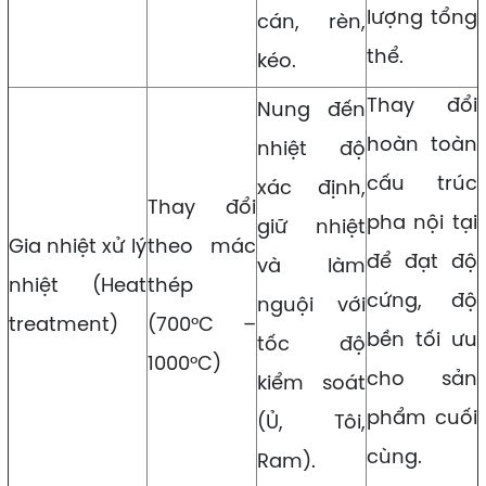
lượng tổng
cán, rèn,
thể.
kéo.
Thay đổi
Nung đến
hoàn toàn
nhiệt độ
cấu trúc
xác định,
Thay đổi
pha nội tại
giữ nhiệt
Gia nhiệt xử lý
theo mác
để đạt độ
và làm
nhiệt (Heat
thép
cứng, độ
nguội với
treatment)
(700°C –
bền tối ưu
tốc độ
1000°C)
cho sản
kiểm soát
phẩm cuối
(Ủ, Tôi,
cùng.
Ram).