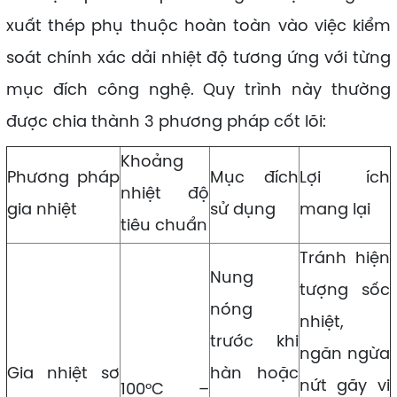
xuất thép phụ thuộc hoàn toàn vào việc kiểm
soát chính xác dải nhiệt độ tương ứng với từng
mục đích công nghệ. Quy trình này thường
được chia thành 3 phương pháp cốt lõi:
Khoảng
Phương pháp
Mục đích
Lợi ích
nhiệt độ
gia nhiệt
sử dụng
mang lại
tiêu chuẩn
Tránh hiện
Nung
tượng sốc
nóng
nhiệt,
trước khi
ngăn ngừa
Gia nhiệt sơ
hàn hoặc
nứt gãy vi
100°C –