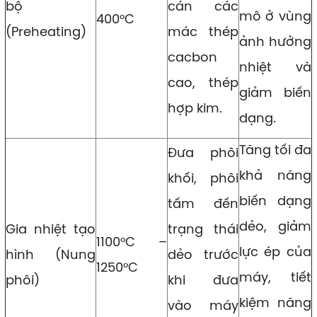
bộ
cán các
mô ở vùng
400°C
(Preheating)
mác thép
ảnh hưởng
cacbon
nhiệt và
cao, thép
giảm biến
hợp kim.
dạng.
Tăng tối đa
Đưa phôi
khả năng
khối, phôi
biến dạng
tấm đến
dẻo, giảm
Gia nhiệt tạo
trạng thái
1100°C –
lực ép của
hình (Nung
dẻo trước
1250°C
máy, tiết
phôi)
khi đưa
kiệm năng
vào máy