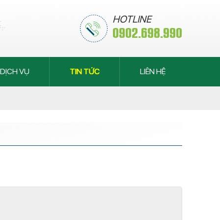
HOTLINE
0902.698.990
DỊCH VỤ
TIN TỨC
LIÊN HỆ