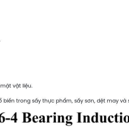
.
mặt vật liệu.
biến trong sấy thực phẩm, sấy sơn, dệt may và sả