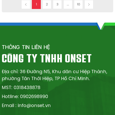
1
2
3
...
10
THÔNG TIN LIÊN HỆ
CÔNG TY TNHH ONSET
Địa chỉ: 36 Đường N5, Khu dân cư Hiệp Thành,
phường Tân Thới Hiệp, TP Hồ Chí Minh.
MST: 0318438878
Hotline: 0902698990
Email : info@onset.vn