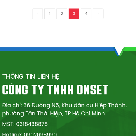
«
1
2
3
4
»
THÔNG TIN LIÊN HỆ
CÔNG TY TNHH ONSET
Địa chỉ: 36 Đường N5, Khu dân cư Hiệp Thành,
phường Tân Thới Hiệp, TP Hồ Chí Minh.
MST: 0318438878
Hotline: 0902698990