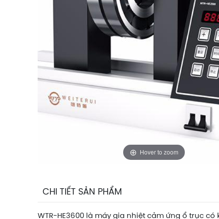
Hover to zoom
CHI TIẾT SẢN PHẨM
WTR-HE3600 là máy gia nhiệt cảm ứng ổ trục có kí