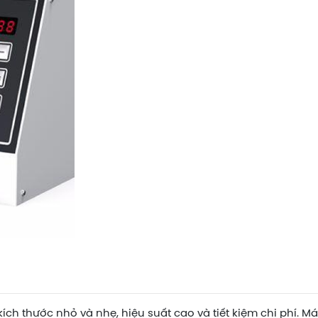
ch thước nhỏ và nhẹ, hiệu suất cao và tiết kiệm chi phí. Má