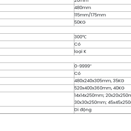
20mm
480mm
115mm/175mm
50KG
300℃
Có
loại K
0-9999’’
Có
480x240x305mm, 35KG
520x400x360mm, 40KG
14x14x250mm; 20x20x25
30x30x250mm; 45x45x2
Di động