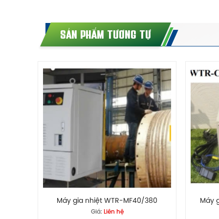
SẢN PHẨM TƯƠNG TỰ
Máy gia nhiệt WTR-MF40/380
Máy g
Giá:
Liên hệ