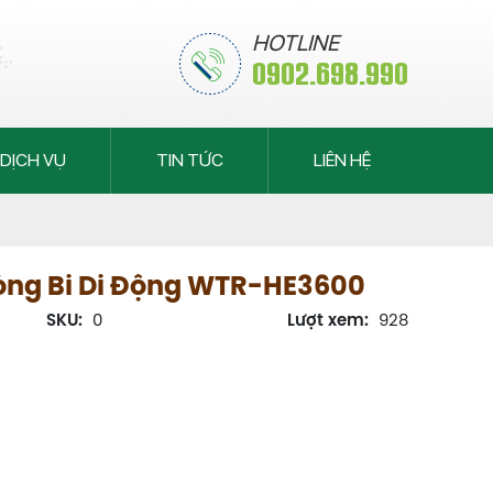
HOTLINE
0902.698.990
DỊCH VỤ
TIN TỨC
LIÊN HỆ
òng Bi Di Động WTR-HE3600
SKU:
0
Lượt xem:
928