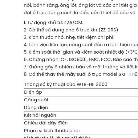
nối, bánh răng, ống lót, ống lót và các chi tiết 
đặt ổ trục đúng cách là điều cần thiết để bảo vệ
1. Tự động khử từ: <2A/CM.
2. Có thể sử dụng cho ổ trục kín (ZZ, 2RS)
3. Kích thước nhỏ, nhẹ, tiết kiệm chi phí;
4. Làm việc liên tục, công suất đầu ra lớn, hiệu s
5. Kiểm soát thời gian và kiểm soát nhiệt độ (<3℃
6. Chứng nhận: CE, ISO9001, EMC, FCC, Báo cáo t
7. Không gây ô nhiễm, bảo vệ môi trường và tiết
8. Có thể thay thế máy sưởi ổ trục model SKF TIH0
Thông số kỹ thuật của WTR-HE 3600
Điện áp
Công suất
Dòng điện
Kết nối nguồn
Chiều dài dây điện
Phạm vi kích thước phôi