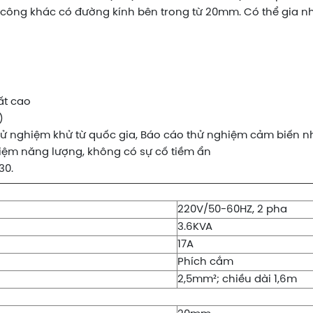
gia công khác có đường kính bên trong từ 20mm. Có thể gia n
uất cao
)
hử nghiệm khử từ quốc gia, Báo cáo thử nghiệm cảm biến nh
 kiệm năng lượng, không có sự cố tiềm ẩn
30.
220V/50-60HZ, 2 pha
3.6KVA
17A
Phích cắm
2,5mm²; chiều dài 1,6m