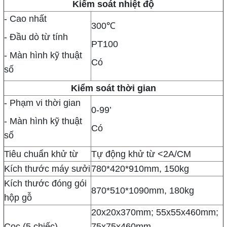
Kiểm soát nhiệt độ
- Cao nhất
300℃
- Đầu dò từ tính
PT100
- Màn hình kỹ thuật
Có
số
Kiểm soát thời gian
- Phạm vi thời gian
0-99’
- Màn hình kỹ thuật
Có
số
Tiêu chuẩn khử từ
Tự động khử từ <2A/CM
Kích thước máy sưởi
780*420*910mm, 150kg
Kích thước đóng gói
870*510*1090mm, 180kg
hộp gỗ
20x20x370mm; 55x55x460mm;
Cọc (5 chiếc)
75x75x460mm