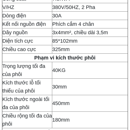
V/HZ
380V/50HZ, 2 Pha
Dòng điện
30A
Kết nối nguồn điện
Phích cắm 4 chân
Dây nguồn
3x4mm², chiều dài 3,5m
Diện tích cực
85*102mm
Chiều cao cực
325mm
Phạm vi kích thước phôi
Trọng lượng tối đa
40KG
của phôi
Kích thước lỗ tối
30mm
thiểu của phôi
Kích thước ngoài tối
450mm
đa của phôi
Chiều rộng tối đa của
180mm
phôi