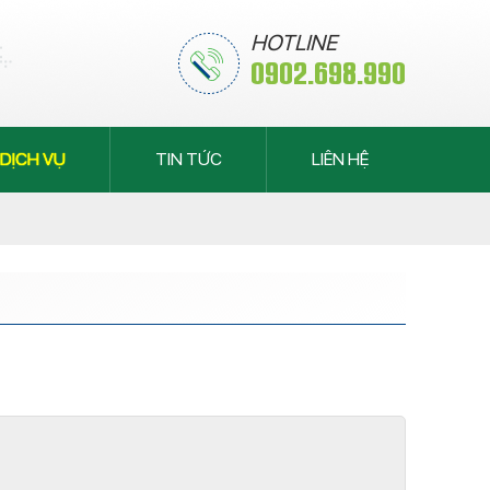
HOTLINE
0902.698.990
DỊCH VỤ
TIN TỨC
LIÊN HỆ