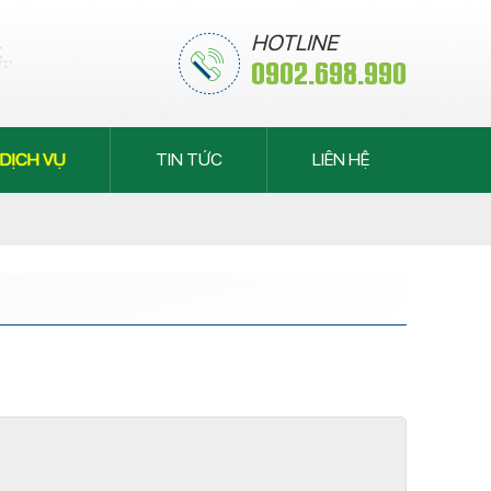
HOTLINE
0902.698.990
DỊCH VỤ
TIN TỨC
LIÊN HỆ