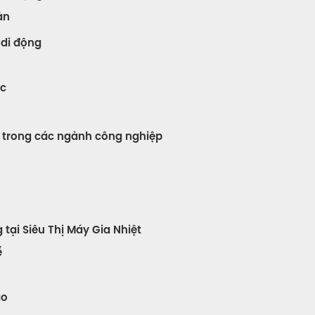
àn
 di động
ác
g trong các ngành công nghiệp
tại Siêu Thị Máy Gia Nhiệt
ế
áo