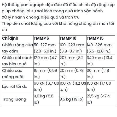
Hệ thống pantograph độc đáo để điều chỉnh độ rộng kẹp
giúp chống lại sự sai lệch trong quá trình vận hành
Xử lý nhanh chóng, hiệu quả và trơn tru
Thép đen chất lượng cao với khả năng chống ăn mòn tối
ưu
Chỉ định
TMMP 6
TMMP 10
TMMP 15
Chiều rộng của
50–127 mm
100–223 mm
140–326 mm
tay cầm
(2.0–5.0 in.)
(3.9–8.7 in.)
(5.5–12.8 in.)
Chiều dài cánh
120 mm (4.7
207 mm (8.2
340 mm (13.4
tay hiệu quả
in.)
in.)
in.)
Chiều cao
15 mm (0.59
20 mm (0.78
30 mm (1.18
móng vuốt
in.)
in.)
in.)
60 kN (6.7 US
100 kN (11.2 US
150 kN (17 US
Lực rút tối đa
ton)
ton)
ton)
4,0 kg (8.8
21,5 kg (47.4
Trọng lượng
8,5 kg (19 lb)
lb)
lb)